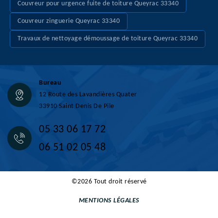
Couvreur pour urgence fuite de toiture Queyrac 33340
Couvreur zinguerie Queyrac 33340
Travaux de nettoyage démoussage de toiture Queyrac 33340
Bureau
12 Route des Lavandières Quater
33910 Saint Denis De Pile
05 33 06 17 72
06 51 02 05 48
©2026 Tout droit réservé
MENTIONS LÉGALES