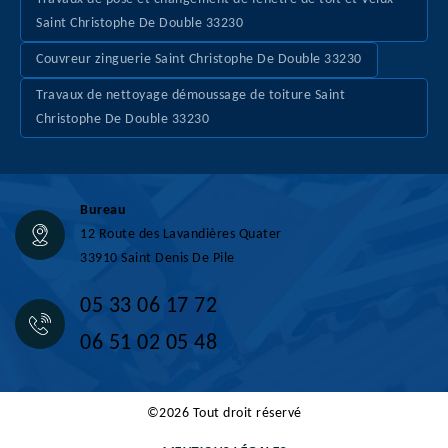
Saint Christophe De Double 33230
Couvreur zinguerie Saint Christophe De Double 33230
Travaux de nettoyage démoussage de toiture Saint
Christophe De Double 33230
Bureau
12 Route des Lavandières Quater
33910 Saint Denis De Pile
05 33 06 17 72
06 51 02 05 48
©2026 Tout droit réservé