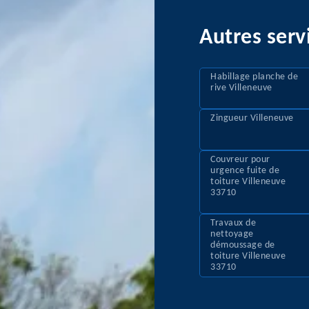
Autres serv
Habillage planche de
rive Villeneuve
Zingueur Villeneuve
Couvreur pour
urgence fuite de
toiture Villeneuve
33710
Travaux de
nettoyage
démoussage de
toiture Villeneuve
33710