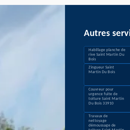
Autres serv
Habillage planche de
rive Saint Martin Du
Bois
Zingueur Saint
Martin Du Bois
Couvreur pour
urgence fuite de
toiture Saint Martin
Du Bois 33910
Travaux de
nettoyage
démoussage de