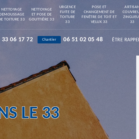
URGENCE
POSE ET
ARTISA
NETTOYAGE
NETTOYAGE
FUITE DE
CHANGEMENT DE
COUVRE
DEMOUSSAGE
ET POSE DE
TOITURE
FENÊTRE DE TOIT ET
ZINGUEU
DE TOITURE 33
GOUTTIÈRE 33
33
VELUX 33
33
 33 06 17 72
06 51 02 05 48
ÊTRE RAPPE
Chantier
S LE 33