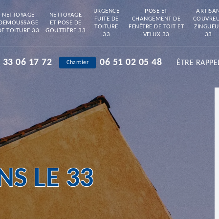
URGENCE
POSE ET
ARTISA
NETTOYAGE
NETTOYAGE
FUITE DE
CHANGEMENT DE
COUVRE
DEMOUSSAGE
ET POSE DE
TOITURE
FENÊTRE DE TOIT ET
ZINGUEU
DE TOITURE 33
GOUTTIÈRE 33
33
VELUX 33
33
 33 06 17 72
06 51 02 05 48
ÊTRE RAPPE
Chantier
S LE 33