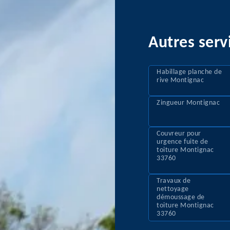
Autres serv
Habillage planche de
rive Montignac
Zingueur Montignac
Couvreur pour
urgence fuite de
toiture Montignac
33760
Travaux de
nettoyage
démoussage de
toiture Montignac
33760