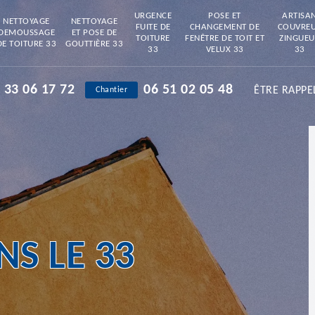
URGENCE
POSE ET
ARTISA
NETTOYAGE
NETTOYAGE
FUITE DE
CHANGEMENT DE
COUVRE
DEMOUSSAGE
ET POSE DE
TOITURE
FENÊTRE DE TOIT ET
ZINGUEU
DE TOITURE 33
GOUTTIÈRE 33
33
VELUX 33
33
 33 06 17 72
06 51 02 05 48
ÊTRE RAPPE
Chantier
S LE 33