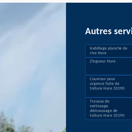
Autres serv
Habillage planche de
rive Hure
Zingueur Hure
Couvreur pour
urgence fuite de
toiture Hure 33190
Travaux de
nettoyage
démoussage de
toiture Hure 33190