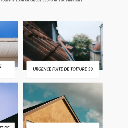
 toute la zone de Giscos 33840 et aux alentours.
E
URGENCE FUITE DE TOITURE 33