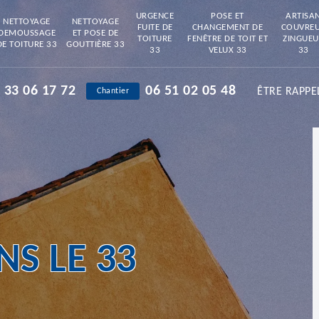
URGENCE
POSE ET
ARTISA
NETTOYAGE
NETTOYAGE
FUITE DE
CHANGEMENT DE
COUVRE
DEMOUSSAGE
ET POSE DE
TOITURE
FENÊTRE DE TOIT ET
ZINGUEU
DE TOITURE 33
GOUTTIÈRE 33
33
VELUX 33
33
 33 06 17 72
06 51 02 05 48
ÊTRE RAPPE
Chantier
S LE 33