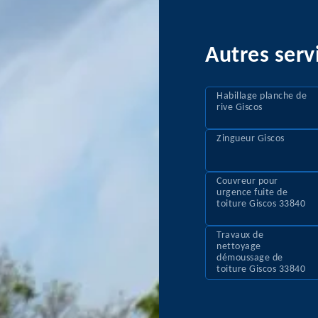
Autres serv
Habillage planche de
rive Giscos
Zingueur Giscos
Couvreur pour
urgence fuite de
toiture Giscos 33840
Travaux de
nettoyage
démoussage de
toiture Giscos 33840