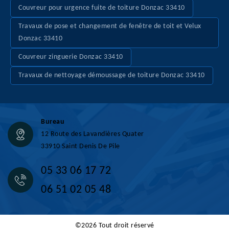
Couvreur pour urgence fuite de toiture Donzac 33410
Travaux de pose et changement de fenêtre de toit et Velux
Donzac 33410
Couvreur zinguerie Donzac 33410
Travaux de nettoyage démoussage de toiture Donzac 33410
Bureau
12 Route des Lavandières Quater
33910 Saint Denis De Pile
05 33 06 17 72
06 51 02 05 48
©2026 Tout droit réservé