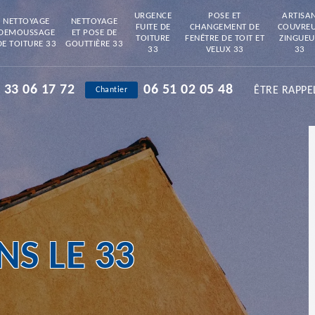
URGENCE
POSE ET
ARTISA
NETTOYAGE
NETTOYAGE
FUITE DE
CHANGEMENT DE
COUVRE
DEMOUSSAGE
ET POSE DE
TOITURE
FENÊTRE DE TOIT ET
ZINGUEU
DE TOITURE 33
GOUTTIÈRE 33
33
VELUX 33
33
 33 06 17 72
06 51 02 05 48
ÊTRE RAPPE
Chantier
S LE 33