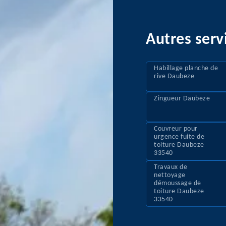
Autres serv
Habillage planche de
rive Daubeze
Zingueur Daubeze
Couvreur pour
urgence fuite de
toiture Daubeze
33540
Travaux de
nettoyage
démoussage de
toiture Daubeze
33540