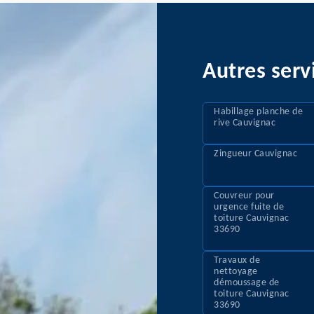
Autres serv
Habillage planche de
rive Cauvignac
Zingueur Cauvignac
Couvreur pour
urgence fuite de
toiture Cauvignac
33690
Travaux de
nettoyage
démoussage de
toiture Cauvignac
33690