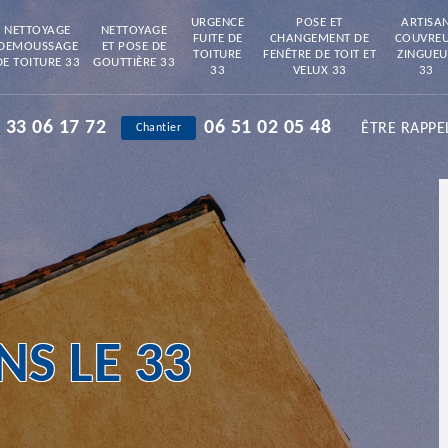
URGENCE
POSE ET
ARTISA
NETTOYAGE
NETTOYAGE
FUITE DE
CHANGEMENT DE
COUVRE
DEMOUSSAGE
ET POSE DE
TOITURE
FENÊTRE DE TOIT ET
ZINGUEU
DE TOITURE 33
GOUTTIÈRE 33
33
VELUX 33
33
 33 06 17 72
06 51 02 05 48
ÊTRE RAPPE
Chantier
S LE 33