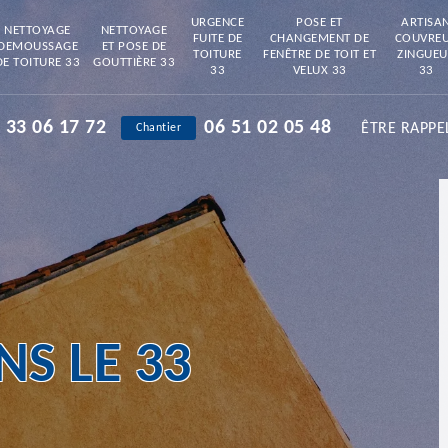
URGENCE
POSE ET
ARTISA
NETTOYAGE
NETTOYAGE
FUITE DE
CHANGEMENT DE
COUVRE
DEMOUSSAGE
ET POSE DE
TOITURE
FENÊTRE DE TOIT ET
ZINGUEU
DE TOITURE 33
GOUTTIÈRE 33
33
VELUX 33
33
 33 06 17 72
06 51 02 05 48
ÊTRE RAPPE
Chantier
S LE 33