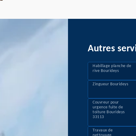
Autres serv
Habillage planche de
rive Bourideys
Zingueur Bourideys
Couvreur pour
urgence fuite de
toiture Bourideys
33113
Travaux de
nettoyage