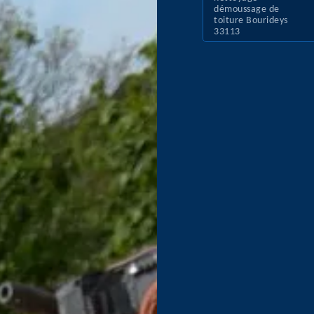
démoussage de
toiture Bourideys
33113