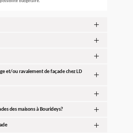
possibilité budgétaire.
age et/ou ravalement de façade chez LD
çades des maisons à Bourideys?
çade