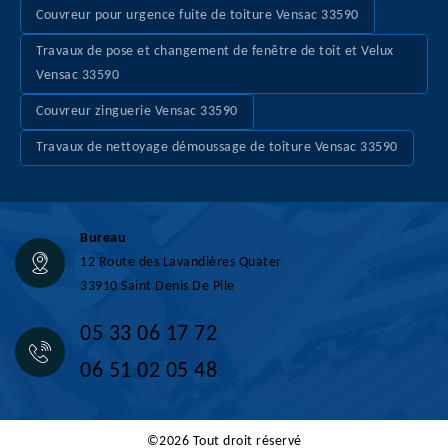
Couvreur pour urgence fuite de toiture Vensac 33590
Travaux de pose et changement de fenêtre de toit et Velux
Vensac 33590
Couvreur zinguerie Vensac 33590
Travaux de nettoyage démoussage de toiture Vensac 33590
Bureau
12 Route des Lavandières Quater
33910 Saint Denis De Pile
05 33 06 17 72
06 51 02 05 48
©2026 Tout droit réservé