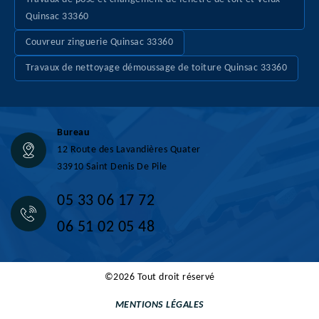
Quinsac 33360
Couvreur zinguerie Quinsac 33360
Travaux de nettoyage démoussage de toiture Quinsac 33360
Bureau
12 Route des Lavandières Quater
33910 Saint Denis De Pile
05 33 06 17 72
06 51 02 05 48
©2026 Tout droit réservé
MENTIONS LÉGALES