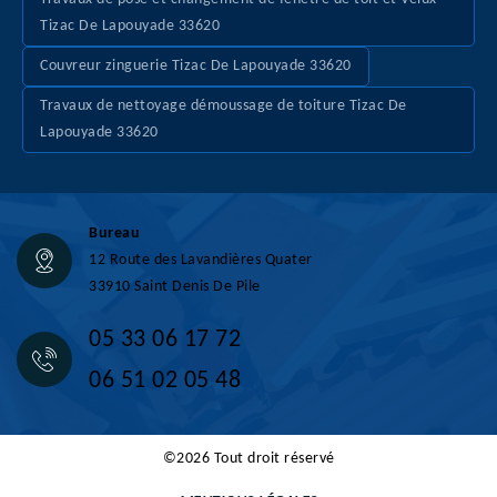
Tizac De Lapouyade 33620
Couvreur zinguerie Tizac De Lapouyade 33620
Travaux de nettoyage démoussage de toiture Tizac De
Lapouyade 33620
Bureau
12 Route des Lavandières Quater
33910 Saint Denis De Pile
05 33 06 17 72
06 51 02 05 48
©2026 Tout droit réservé