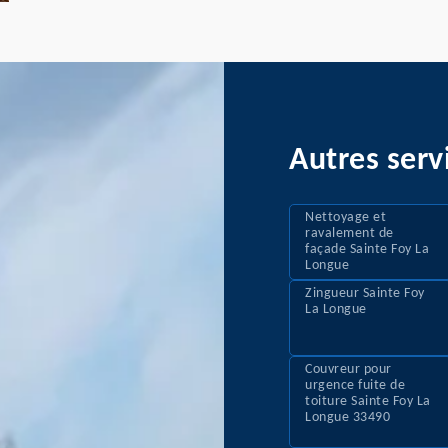
Autres serv
Nettoyage et
ravalement de
façade Sainte Foy La
Longue
Zingueur Sainte Foy
La Longue
Couvreur pour
urgence fuite de
toiture Sainte Foy La
Longue 33490