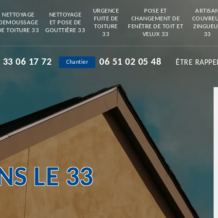
URGENCE
POSE ET
ARTISA
NETTOYAGE
NETTOYAGE
FUITE DE
CHANGEMENT DE
COUVRE
DEMOUSSAGE
ET POSE DE
TOITURE
FENÊTRE DE TOIT ET
ZINGUEU
DE TOITURE 33
GOUTTIÈRE 33
33
VELUX 33
33
 33 06 17 72
06 51 02 05 48
ÊTRE RAPPE
Chantier
S LE 33