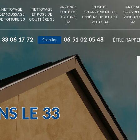
URGENCE
POSE ET
ARTISA
NETTOYAGE
NETTOYAGE
FUITE DE
CHANGEMENT DE
COUVRE
DEMOUSSAGE
ET POSE DE
TOITURE
FENÊTRE DE TOIT ET
ZINGUEU
DE TOITURE 33
GOUTTIÈRE 33
33
VELUX 33
33
 33 06 17 72
06 51 02 05 48
ÊTRE RAPPE
Chantier
S LE 33