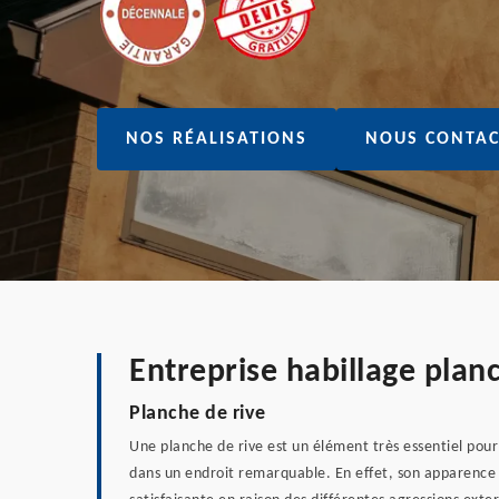
NOS RÉALISATIONS
NOUS CONTAC
Entreprise habillage plan
Planche de rive
Une planche de rive est un élément très essentiel pour 
dans un endroit remarquable. En effet, son apparence p