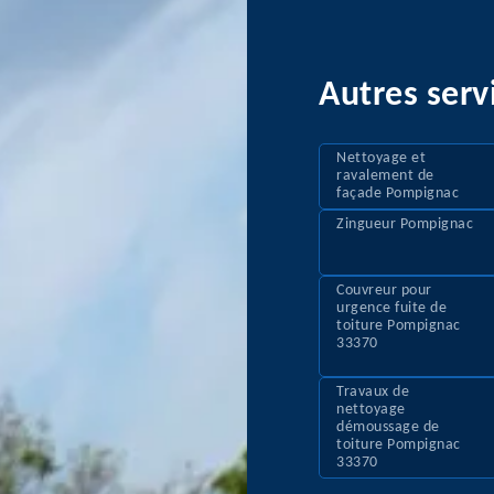
Autres serv
Nettoyage et
ravalement de
façade Pompignac
Zingueur Pompignac
Couvreur pour
urgence fuite de
toiture Pompignac
33370
Travaux de
nettoyage
démoussage de
toiture Pompignac
33370