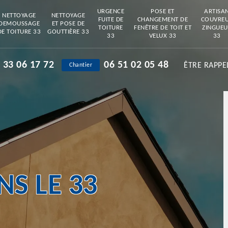
URGENCE
POSE ET
ARTISA
NETTOYAGE
NETTOYAGE
FUITE DE
CHANGEMENT DE
COUVRE
DEMOUSSAGE
ET POSE DE
TOITURE
FENÊTRE DE TOIT ET
ZINGUEU
DE TOITURE 33
GOUTTIÈRE 33
33
VELUX 33
33
 33 06 17 72
06 51 02 05 48
ÊTRE RAPPE
Chantier
S LE 33