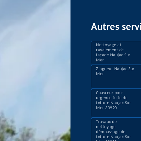
Autres serv
Nettoyage et
ravalement de
façade Naujac Sur
Mer
Zingueur Naujac Sur
Mer
Couvreur pour
urgence fuite de
toiture Naujac Sur
Mer 33990
Travaux de
nettoyage
démoussage de
toiture Naujac Sur