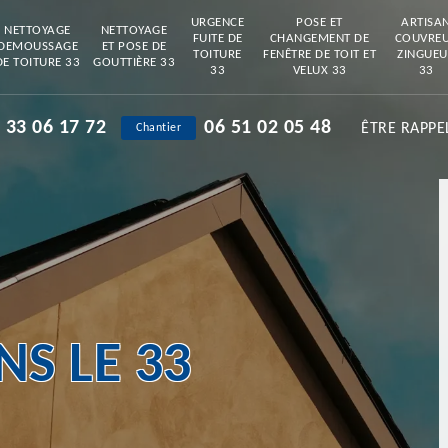
URGENCE
POSE ET
ARTISA
NETTOYAGE
NETTOYAGE
FUITE DE
CHANGEMENT DE
COUVRE
DEMOUSSAGE
ET POSE DE
TOITURE
FENÊTRE DE TOIT ET
ZINGUEU
DE TOITURE 33
GOUTTIÈRE 33
33
VELUX 33
33
 33 06 17 72
06 51 02 05 48
ÊTRE RAPPE
Chantier
S LE 33