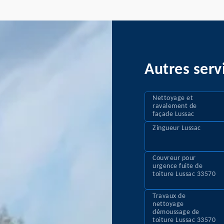
Autres serv
Nettoyage et
ravalement de
façade Lussac
Zingueur Lussac
Couvreur pour
urgence fuite de
toiture Lussac 33570
Travaux de
nettoyage
démoussage de
toiture Lussac 33570