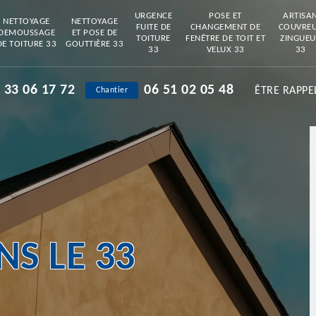
URGENCE
POSE ET
ARTISA
NETTOYAGE
NETTOYAGE
FUITE DE
CHANGEMENT DE
COUVRE
DEMOUSSAGE
ET POSE DE
TOITURE
FENÊTRE DE TOIT ET
ZINGUEU
DE TOITURE 33
GOUTTIÈRE 33
33
VELUX 33
33
 33 06 17 72
06 51 02 05 48
ÊTRE RAPPE
Chantier
S LE 33