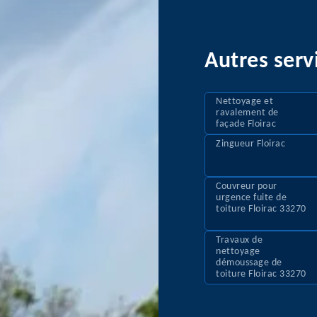
Autres serv
Nettoyage et
ravalement de
façade Floirac
Zingueur Floirac
Couvreur pour
urgence fuite de
toiture Floirac 33270
Travaux de
nettoyage
démoussage de
toiture Floirac 33270