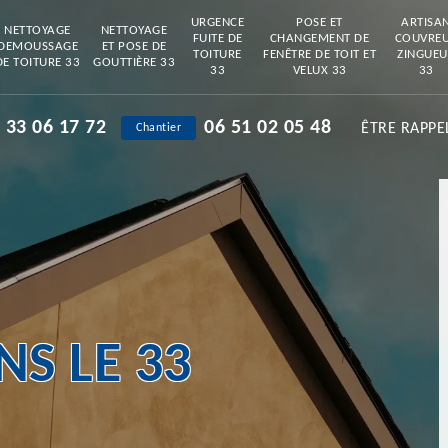
URGENCE
POSE ET
ARTISA
NETTOYAGE
NETTOYAGE
FUITE DE
CHANGEMENT DE
COUVRE
DEMOUSSAGE
ET POSE DE
TOITURE
FENÊTRE DE TOIT ET
ZINGUEU
DE TOITURE 33
GOUTTIÈRE 33
33
VELUX 33
33
 33 06 17 72
06 51 02 05 48
ÊTRE RAPPE
Chantier
S LE 33