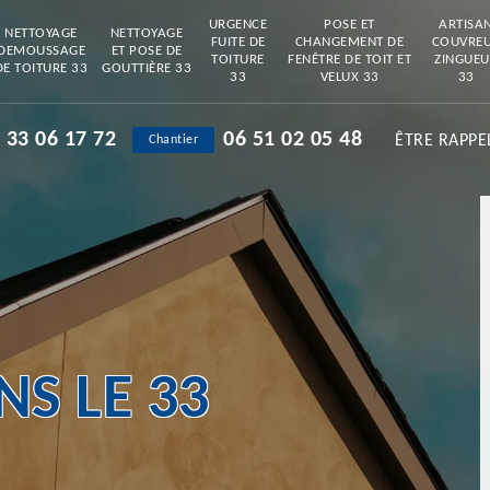
URGENCE
POSE ET
ARTISA
NETTOYAGE
NETTOYAGE
FUITE DE
CHANGEMENT DE
COUVRE
DEMOUSSAGE
ET POSE DE
TOITURE
FENÊTRE DE TOIT ET
ZINGUEU
DE TOITURE 33
GOUTTIÈRE 33
33
VELUX 33
33
 33 06 17 72
06 51 02 05 48
ÊTRE RAPPE
Chantier
S LE 33