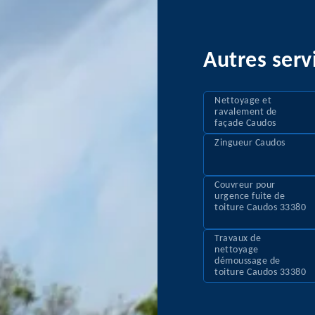
Autres serv
Nettoyage et
ravalement de
façade Caudos
Zingueur Caudos
Couvreur pour
urgence fuite de
toiture Caudos 33380
Travaux de
nettoyage
démoussage de
toiture Caudos 33380