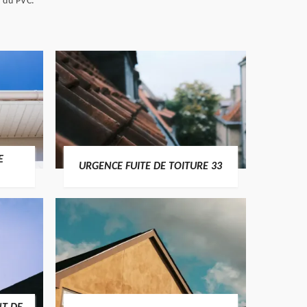
s du PVC.
E
URGENCE FUITE DE TOITURE 33