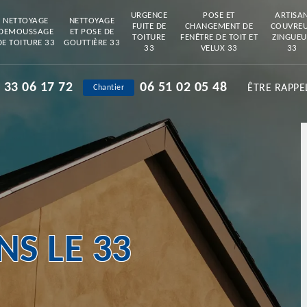
URGENCE
POSE ET
ARTISA
NETTOYAGE
NETTOYAGE
FUITE DE
CHANGEMENT DE
COUVRE
DEMOUSSAGE
ET POSE DE
TOITURE
FENÊTRE DE TOIT ET
ZINGUEU
DE TOITURE 33
GOUTTIÈRE 33
33
VELUX 33
33
 33 06 17 72
06 51 02 05 48
ÊTRE RAPPE
Chantier
S LE 33