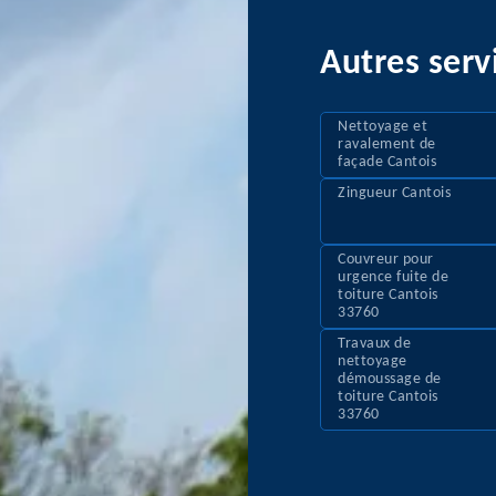
Autres serv
Nettoyage et
ravalement de
façade Cantois
Zingueur Cantois
Couvreur pour
urgence fuite de
toiture Cantois
33760
Travaux de
nettoyage
démoussage de
toiture Cantois
33760