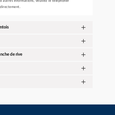
d'autres informations, veuillez le téléphoner
directement.
ntois
anche de rive