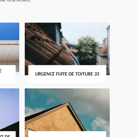
honer directement.
E
URGENCE FUITE DE TOITURE 33