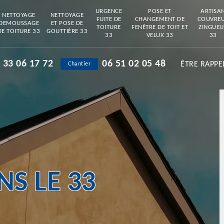
URGENCE
POSE ET
ARTISA
NETTOYAGE
NETTOYAGE
FUITE DE
CHANGEMENT DE
COUVRE
DEMOUSSAGE
ET POSE DE
TOITURE
FENÊTRE DE TOIT ET
ZINGUEU
DE TOITURE 33
GOUTTIÈRE 33
33
VELUX 33
33
 33 06 17 72
06 51 02 05 48
ÊTRE RAPPE
Chantier
S LE 33