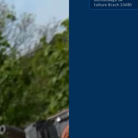
démoussage de
toiture Brach 33480