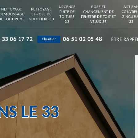
URGENCE
POSE ET
ARTISA
NETTOYAGE
NETTOYAGE
FUITE DE
CHANGEMENT DE
COUVRE
DEMOUSSAGE
ET POSE DE
TOITURE
FENÊTRE DE TOIT ET
ZINGUEU
DE TOITURE 33
GOUTTIÈRE 33
33
VELUX 33
33
 33 06 17 72
06 51 02 05 48
ÊTRE RAPPE
Chantier
S LE 33