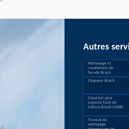
Autres serv
Nettoyage et
ravalement de
façade Brach
Zingueur Brach
Couvreur pour
urgence fuite de
toiture Brach 33480
Travaux de
nettoyage