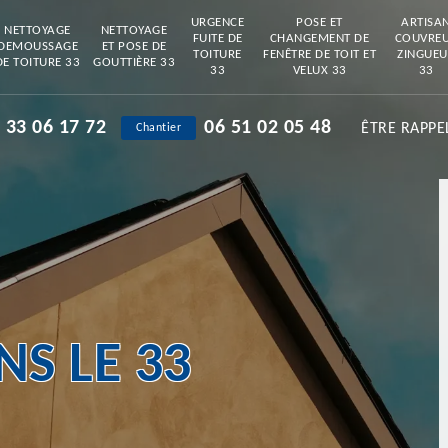
URGENCE
POSE ET
ARTISA
NETTOYAGE
NETTOYAGE
FUITE DE
CHANGEMENT DE
COUVRE
DEMOUSSAGE
ET POSE DE
TOITURE
FENÊTRE DE TOIT ET
ZINGUEU
DE TOITURE 33
GOUTTIÈRE 33
33
VELUX 33
33
 33 06 17 72
06 51 02 05 48
ÊTRE RAPPE
Chantier
S LE 33