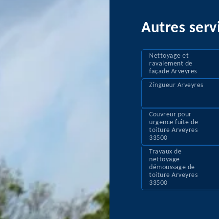
Autres serv
Nettoyage et
ravalement de
façade Arveyres
Zingueur Arveyres
Couvreur pour
urgence fuite de
toiture Arveyres
33500
Travaux de
nettoyage
démoussage de
toiture Arveyres
33500