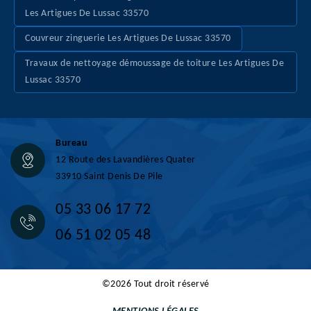
Les Artigues De Lussac 33570
Couvreur zinguerie Les Artigues De Lussac 33570
Travaux de nettoyage démoussage de toiture Les Artigues De
Lussac 33570
Bureau
12 Route des Lavandières Quater
33910 Saint Denis De Pile
05 33 06 17 72
06 51 02 05 48
©2026 Tout droit réservé