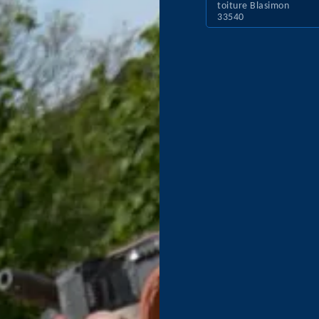
toiture Blasimon
33540