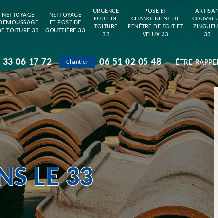
URGENCE
POSE ET
ARTISA
NETTOYAGE
NETTOYAGE
FUITE DE
CHANGEMENT DE
COUVRE
DEMOUSSAGE
ET POSE DE
TOITURE
FENÊTRE DE TOIT ET
ZINGUEU
DE TOITURE 33
GOUTTIÈRE 33
33
VELUX 33
33
 33 06 17 72
06 51 02 05 48
ÊTRE RAPPE
Chantier
S LE 33