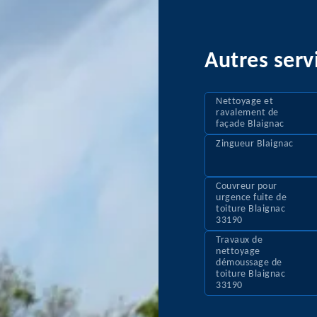
Autres serv
Nettoyage et
ravalement de
façade Blaignac
Zingueur Blaignac
Couvreur pour
urgence fuite de
toiture Blaignac
33190
Travaux de
nettoyage
démoussage de
toiture Blaignac
33190