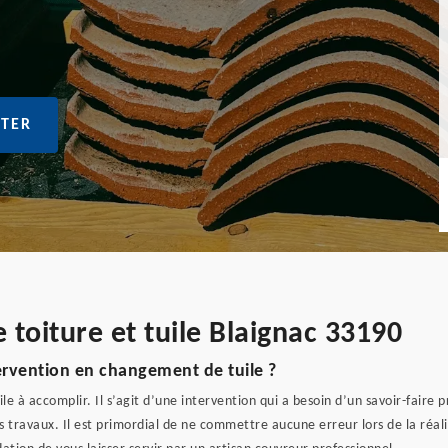
TER
toiture et tuile Blaignac 33190
ervention en changement de tuile ?
le à accomplir. Il s’agit d’une intervention qui a besoin d’un savoir-faire 
s travaux. Il est primordial de ne commettre aucune erreur lors de la réal