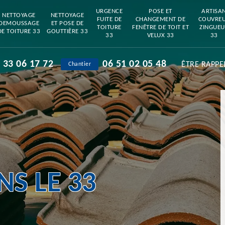
URGENCE
POSE ET
ARTISA
NETTOYAGE
NETTOYAGE
FUITE DE
CHANGEMENT DE
COUVRE
DEMOUSSAGE
ET POSE DE
TOITURE
FENÊTRE DE TOIT ET
ZINGUEU
DE TOITURE 33
GOUTTIÈRE 33
33
VELUX 33
33
 33 06 17 72
06 51 02 05 48
ÊTRE RAPPE
Chantier
S LE 33