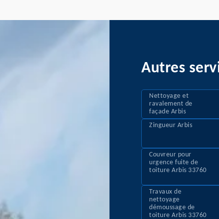
Autres serv
Nettoyage et
ravalement de
façade Arbis
Zingueur Arbis
Couvreur pour
urgence fuite de
toiture Arbis 33760
Travaux de
nettoyage
démoussage de
toiture Arbis 33760