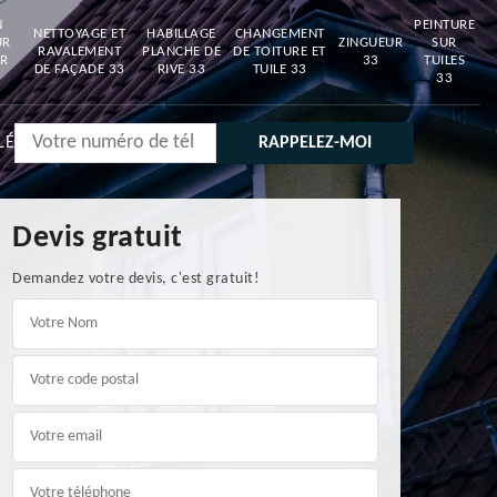
N
PEINTURE
NETTOYAGE ET
HABILLAGE
CHANGEMENT
UR
ZINGUEUR
SUR
RAVALEMENT
PLANCHE DE
DE TOITURE ET
R
33
TUILES
DE FAÇADE 33
RIVE 33
TUILE 33
33
LÉ
Devis gratuit
Demandez votre devis, c'est gratuit!