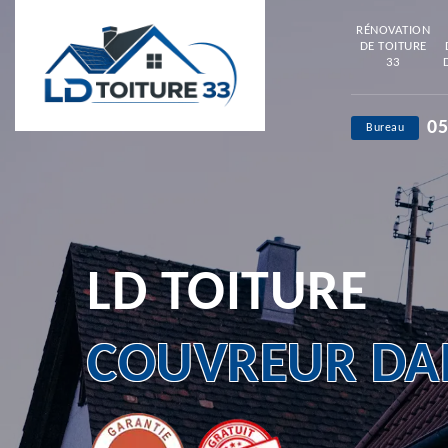
RÉNOVATION
DE TOITURE
33
05
Bureau
LD TOITURE
COUVREUR DAN