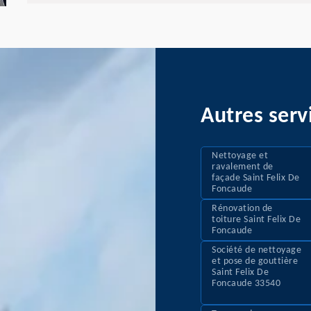
Autres serv
Nettoyage et
ravalement de
façade Saint Felix De
Foncaude
Rénovation de
toiture Saint Felix De
Foncaude
Société de nettoyage
et pose de gouttière
Saint Felix De
Foncaude 33540