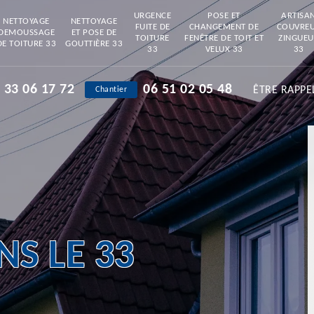
URGENCE
POSE ET
ARTISA
NETTOYAGE
NETTOYAGE
FUITE DE
CHANGEMENT DE
COUVRE
DEMOUSSAGE
ET POSE DE
TOITURE
FENÊTRE DE TOIT ET
ZINGUEU
DE TOITURE 33
GOUTTIÈRE 33
33
VELUX 33
33
 33 06 17 72
06 51 02 05 48
ÊTRE RAPPE
Chantier
S LE 33