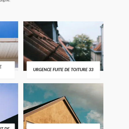
soigné.
E
URGENCE FUITE DE TOITURE 33